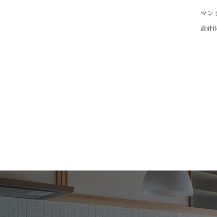
マン
設計