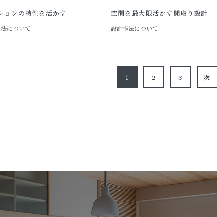
ションの特性を活かす
空間を最大限活かす間取り設計
作法について
設計作法について
1
2
3
次