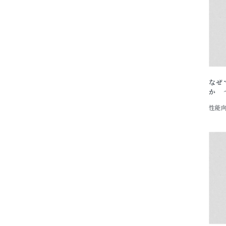
なぜ
か 
性能