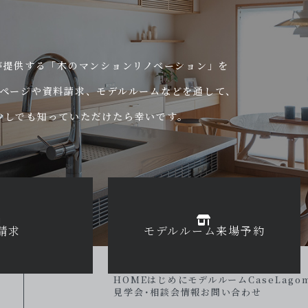
mが提供する「木のマンションリノベーション」を
ページや資料請求、モデルルームなどを通して、
少しでも知っていただけたら幸いです。
請求
モデルルーム
来場予約
HOME
はじめに
モデルルーム
Case
Lag
見学会･相談会情報
お問い合わせ